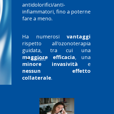
antidolorifici/anti-
infiammatori, fino a poterne
fare a meno.
Ha numerosi
vantaggi
rispetto all'ozonoterapia
guidata, tra cui una
maggiore efficacia
, una
Contatti
minore invasività
e
nessun effetto
collaterale
.